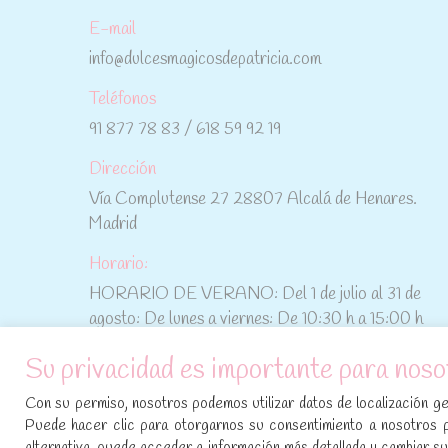
E-mail
info@dulcesmagicosdepatricia.com
Teléfonos
91 877 78 83 / 618 59 92 19
Dirección
Vía Complutense 27 28807 Alcalá de Henares.
Madrid
Horario:
HORARIO DE VERANO: Del 1 de julio al 31 de
agosto: De lunes a viernes: De 10:30 h a 15:00 h
Su privacidad es importante para noso
No te pierdas las promociones y novedades,
suscríbete a nuestra newsletter
:
Con su permiso, nosotros podemos utilizar datos de localización geo
Puede hacer clic para otorgarnos su consentimiento a nosotros 