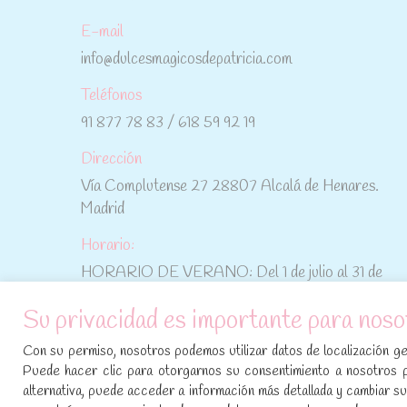
E-mail
info@dulcesmagicosdepatricia.com
Teléfonos
91 877 78 83 / 618 59 92 19
Dirección
Vía Complutense 27 28807 Alcalá de Henares.
Madrid
Horario:
HORARIO DE VERANO: Del 1 de julio al 31 de
agosto: De lunes a viernes: De 10:30 h a 15:00 h
Su privacidad es importante para noso
No te pierdas las promociones y novedades,
Con su permiso, nosotros podemos utilizar datos de localización geo
suscríbete a nuestra newsletter
:
Puede hacer clic para otorgarnos su consentimiento a nosotros 
alternativa, puede acceder a información más detallada y cambiar 