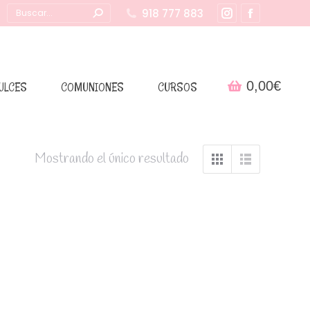
Buscar:
918 777 883
Instagram
Facebook
page
page
opens
opens
in
in
0,00
€
ULCES
COMUNIONES
CURSOS
new
new
window
window
Mostrando el único resultado