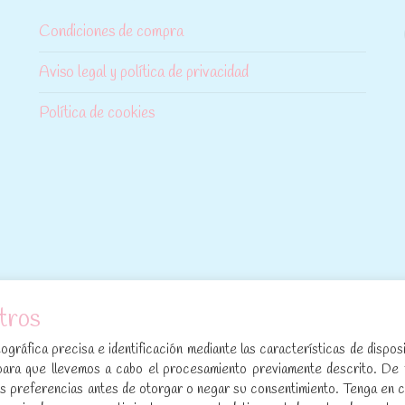
Condiciones de compra
Aviso legal y política de privacidad
Política de cookies
tros
[sibwp_form id=1]
gráfica precisa e identificación mediante las características de disposi
para que llevemos a cabo el procesamiento previamente descrito. De
sus preferencias antes de otorgar o negar su consentimiento. Tenga en 