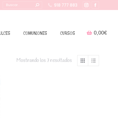
Buscar:
918 777 883
Instagram
Facebook
page
page
opens
opens
in
in
0,00
€
ULCES
COMUNIONES
CURSOS
new
new
window
window
Mostrando los 3 resultados