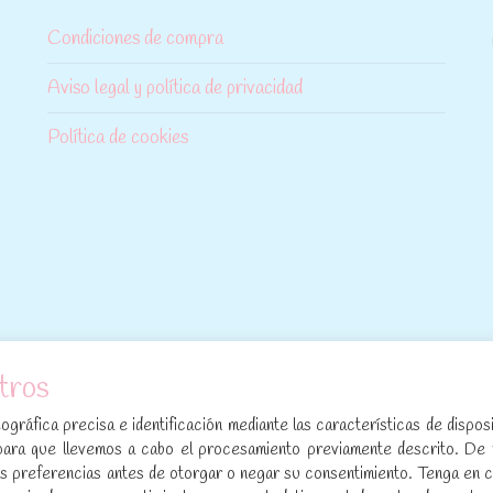
Condiciones de compra
Aviso legal y política de privacidad
Política de cookies
tros
[sibwp_form id=1]
gráfica precisa e identificación mediante las características de disposi
para que llevemos a cabo el procesamiento previamente descrito. De
sus preferencias antes de otorgar o negar su consentimiento. Tenga en 