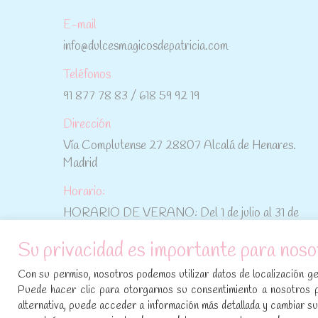
E-mail
info@dulcesmagicosdepatricia.com
Teléfonos
91 877 78 83 / 618 59 92 19
Dirección
Vía Complutense 27 28807 Alcalá de Henares.
Madrid
Horario:
HORARIO DE VERANO: Del 1 de julio al 31 de
agosto: De lunes a viernes: De 10:30 h a 15:00 h
Su privacidad es importante para noso
No te pierdas las promociones y novedades,
Con su permiso, nosotros podemos utilizar datos de localización geo
suscríbete a nuestra newsletter
:
Puede hacer clic para otorgarnos su consentimiento a nosotros 
alternativa, puede acceder a información más detallada y cambiar 