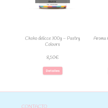
Choko delicce 300g – Pastry
Aroma A
Colours
8,50
€
Detalles
CONTACTO