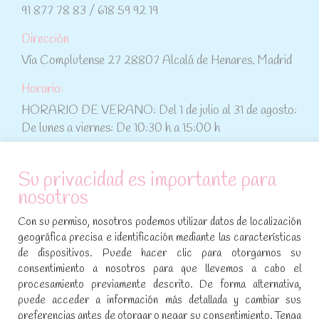
91 877 78 83 / 618 59 92 19
Dirección
Vía Complutense 27 28807 Alcalá de Henares. Madrid
Horario:
HORARIO DE VERANO: Del 1 de julio al 31 de agosto:
De lunes a viernes: De 10:30 h a 15:00 h
ATENCIÓN AL CLIENTE
Su privacidad es importante para
nosotros
Condiciones de compra
Con su permiso, nosotros podemos utilizar datos de localización
Aviso legal y política de privacidad
geográfica precisa e identificación mediante las características
de dispositivos. Puede hacer clic para otorgarnos su
Política de cookies
consentimiento a nosotros para que llevemos a cabo el
procesamiento previamente descrito. De forma alternativa,
SÍGUENOS EN REDES SOCIALES
puede acceder a información más detallada y cambiar sus
preferencias antes de otorgar o negar su consentimiento. Tenga