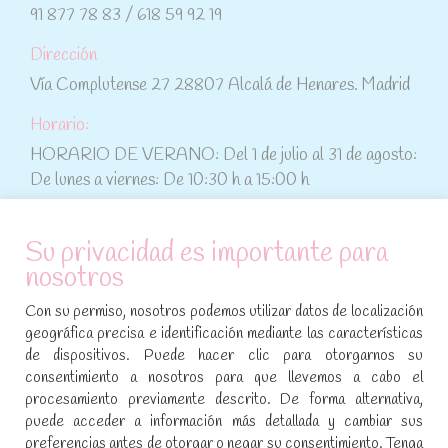
91 877 78 83 / 618 59 92 19
Dirección
Vía Complutense 27 28807 Alcalá de Henares. Madrid
Horario:
HORARIO DE VERANO: Del 1 de julio al 31 de agosto:
De lunes a viernes: De 10:30 h a 15:00 h
ATENCIÓN AL CLIENTE
Su privacidad es importante para
nosotros
Condiciones de compra
Con su permiso, nosotros podemos utilizar datos de localización
Aviso legal y política de privacidad
geográfica precisa e identificación mediante las características
de dispositivos. Puede hacer clic para otorgarnos su
Política de cookies
consentimiento a nosotros para que llevemos a cabo el
procesamiento previamente descrito. De forma alternativa,
SÍGUENOS EN REDES SOCIALES
puede acceder a información más detallada y cambiar sus
preferencias antes de otorgar o negar su consentimiento. Tenga