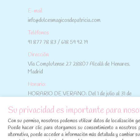
E-mail
info@dulcesmagicosdepatricia.com
Teléfonos
91 877 78 83 / 618 59 92 19
Dirección
Vía Complutense 27 28807 Alcalá de Henares.
Madrid
Horario:
HORARIO DE VERANO: Del 1 de julio al 31 de
agosto: De lunes a viernes: De 10:30 h a 15:00 h
Su privacidad es importante para noso
No te pierdas las promociones y novedades,
Con su permiso, nosotros podemos utilizar datos de localización geo
suscríbete a nuestra newsletter
:
Puede hacer clic para otorgarnos su consentimiento a nosotros 
alternativa, puede acceder a información más detallada y cambiar 