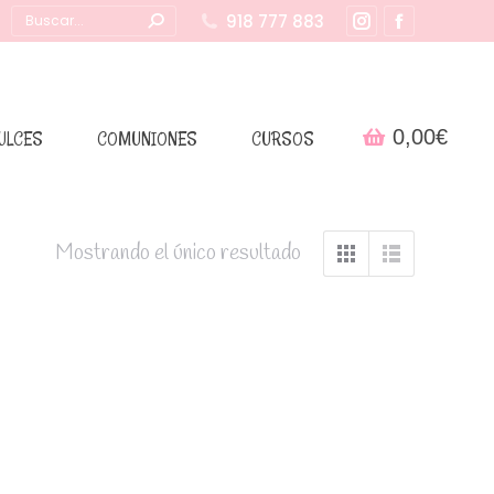
Buscar:
918 777 883
Instagram
Facebook
page
page
opens
opens
in
in
0,00
€
ULCES
COMUNIONES
CURSOS
new
new
window
window
Mostrando el único resultado