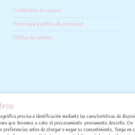
Condiciones de compra
Aviso legal y política de privacidad
Política de cookies
tros
[sibwp_form id=1]
gráfica precisa e identificación mediante las características de disposi
para que llevemos a cabo el procesamiento previamente descrito. De
sus preferencias antes de otorgar o negar su consentimiento. Tenga en 