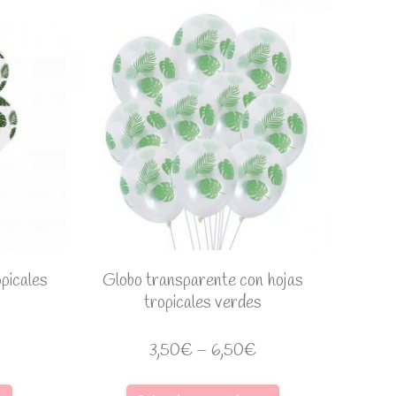
opicales
Globo transparente con hojas
tropicales verdes
3,50
€
–
6,50
€