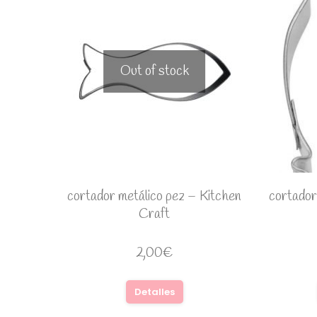
Out of stock
cortador metálico pez – Kitchen
cortador
Craft
2,00
€
Detalles