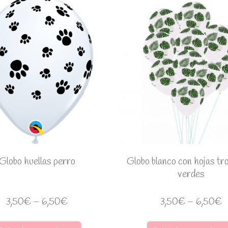
Globo huellas perro
Globo blanco con hojas tr
verdes
3,50
€
–
6,50
€
3,50
€
–
6,50
€