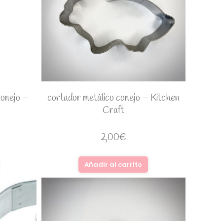
conejo –
cortador metálico conejo – Kitchen
Craft
2,00
€
Añadir al carrito