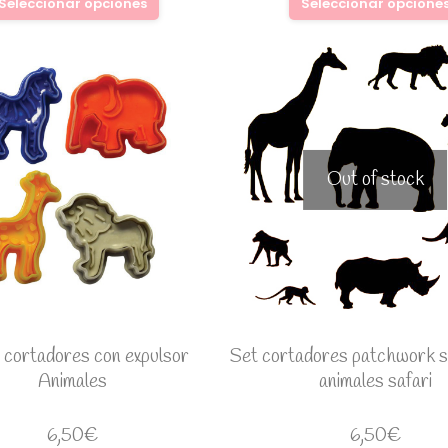
Seleccionar opciones
Seleccionar opcione
Out of stock
 cortadores con expulsor
Set cortadores patchwork si
Animales
animales safari
6,50
€
6,50
€