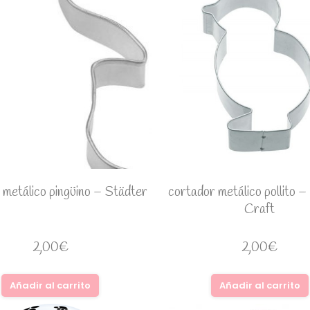
 metálico pingüino – Städter
cortador metálico pollito –
Craft
2,00
€
2,00
€
Añadir al carrito
Añadir al carrito