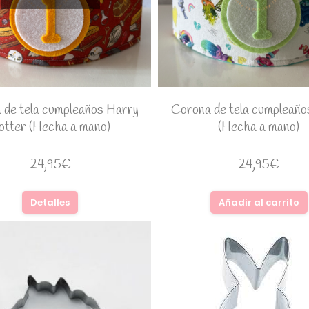
 de tela cumpleaños Harry
Corona de tela cumpleaños
otter (Hecha a mano)
(Hecha a mano)
24,95
€
24,95
€
Detalles
Añadir al carrito