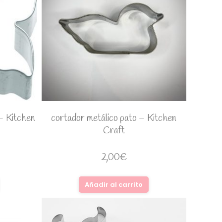
– Kitchen
cortador metálico pato – Kitchen
Craft
2,00
€
Añadir al carrito