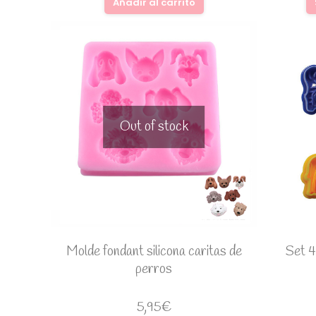
Añadir al carrito
Out of stock
Molde fondant silicona caritas de
Set 4
perros
5,95
€