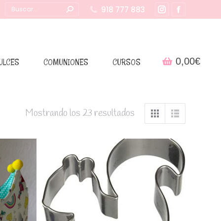
Buscar:
918 777 883
Instagram
Facebook
page
page
opens
opens
in
in
0,00
€
ULCES
COMUNIONES
CURSOS
new
new
window
window
Mostrando los 23 resultados