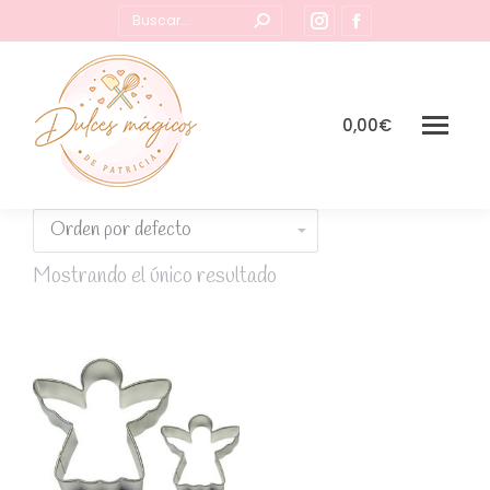
Buscar:
Instagram
Facebook
page
page
opens
opens
in
in
0,00
€
new
new
window
window
Mostrando el único resultado