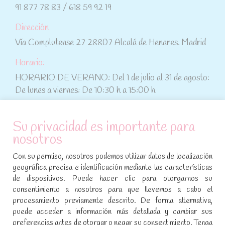
91 877 78 83 / 618 59 92 19
Dirección
Vía Complutense 27 28807 Alcalá de Henares. Madrid
Horario:
HORARIO DE VERANO: Del 1 de julio al 31 de agosto:
De lunes a viernes: De 10:30 h a 15:00 h
ATENCIÓN AL CLIENTE
Su privacidad es importante para
nosotros
Condiciones de compra
Con su permiso, nosotros podemos utilizar datos de localización
Aviso legal y política de privacidad
geográfica precisa e identificación mediante las características
de dispositivos. Puede hacer clic para otorgarnos su
Política de cookies
consentimiento a nosotros para que llevemos a cabo el
procesamiento previamente descrito. De forma alternativa,
SÍGUENOS EN REDES SOCIALES
puede acceder a información más detallada y cambiar sus
preferencias antes de otorgar o negar su consentimiento. Tenga