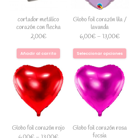
cortador metálico
Globo foil corazón lila /
corazón con flecha
lavanda
2,00
€
6,00
€
–
13,00
€
Añadir al carrito
Seleccionar opciones
Globo foil corazón rojo
Globo foil corazón rosa
fucsia
6,00
€
–
13,00
€