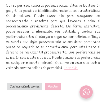
Con su permiso, nosotros podemos utilizar datos de localización
Aviso legal y política de privacidad
geográfica precisa e identificación mediante las características
de dispositivos. Puede hacer clic para otorgarnos su
Política de cookies
consentimiento a nosotros para que llevemos a cabo el
procesamiento previamente descrito. De forma alternativa,
SÍGUENOS EN REDES SOCIALES
puede acceder a información más detallada y cambiar sus
preferencias antes de otorgar o negar su consentimiento. Tenga
Encuéntranos en:
en cuenta que algún procesamiento de sus datos personales
Facebook
YouTube
Instagram
puede no requerir de su consentimiento, pero usted tiene el
page
page
page
derecho de rechazar tal procesamiento. Sus preferencias se
No te pierdas las promociones y novedades, suscríbete a
opens
opens
opens
aplicarán solo a este sitio web. Puede cambiar sus preferencias
nuestra newsletter
:
in
in
in
en cualquier momento entrando de nuevo en este sitio web o
visitando nuestra política de privacidad.
Leer Más
new
new
new
window
window
window
[sibwp_form id=1]
Configuración de cookies
Aceptar