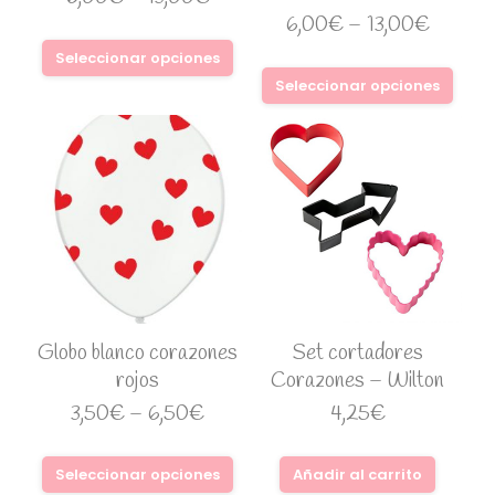
6,00
€
–
13,00
€
Seleccionar opciones
Seleccionar opciones
Globo blanco corazones
Set cortadores
rojos
Corazones – Wilton
3,50
€
–
6,50
€
4,25
€
Seleccionar opciones
Añadir al carrito