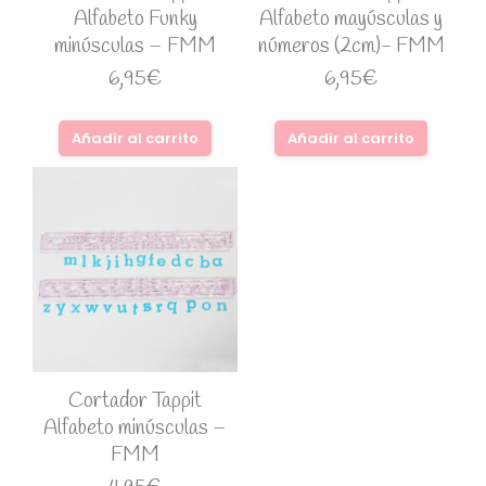
Alfabeto Funky
Alfabeto mayúsculas y
minúsculas – FMM
números (2cm)- FMM
6,95
€
6,95
€
Añadir al carrito
Añadir al carrito
Cortador Tappit
Alfabeto minúsculas –
FMM