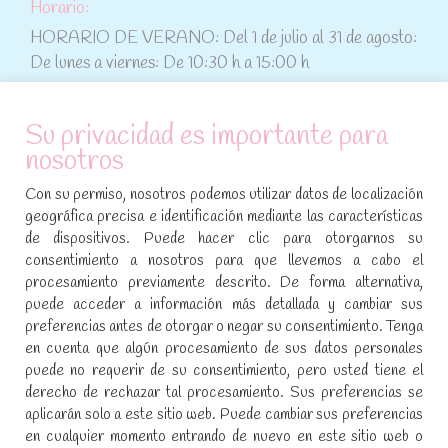
Horario:
HORARIO DE VERANO: Del 1 de julio al 31 de agosto:
De lunes a viernes: De 10:30 h a 15:00 h
ATENCIÓN AL CLIENTE
Su privacidad es importante para
nosotros
Condiciones de compra
Con su permiso, nosotros podemos utilizar datos de localización
Aviso legal y política de privacidad
geográfica precisa e identificación mediante las características
de dispositivos. Puede hacer clic para otorgarnos su
Política de cookies
consentimiento a nosotros para que llevemos a cabo el
procesamiento previamente descrito. De forma alternativa,
SÍGUENOS EN REDES SOCIALES
puede acceder a información más detallada y cambiar sus
preferencias antes de otorgar o negar su consentimiento. Tenga
Encuéntranos en:
en cuenta que algún procesamiento de sus datos personales
Facebook
YouTube
Instagram
puede no requerir de su consentimiento, pero usted tiene el
page
page
page
derecho de rechazar tal procesamiento. Sus preferencias se
No te pierdas las promociones y novedades, suscríbete a
opens
opens
opens
aplicarán solo a este sitio web. Puede cambiar sus preferencias
nuestra newsletter
:
in
in
in
en cualquier momento entrando de nuevo en este sitio web o