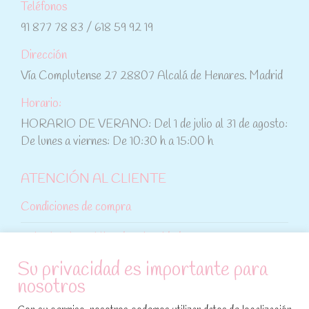
Teléfonos
91 877 78 83 / 618 59 92 19
Dirección
Vía Complutense 27 28807 Alcalá de Henares. Madrid
Horario:
HORARIO DE VERANO: Del 1 de julio al 31 de agosto:
De lunes a viernes: De 10:30 h a 15:00 h
ATENCIÓN AL CLIENTE
Condiciones de compra
Aviso legal y política de privacidad
Su privacidad es importante para
Política de cookies
nosotros
SÍGUENOS EN REDES SOCIALES