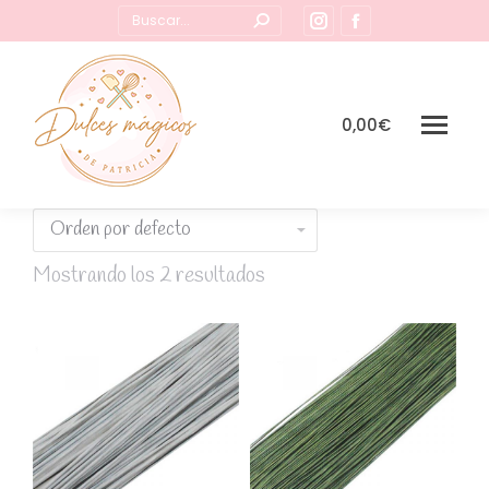
Buscar:
Instagram
Facebook
page
page
opens
opens
in
in
0,00
€
new
new
window
window
Mostrando los 2 resultados