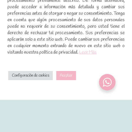
procesamiento previamente descrito. De forma alternativa,
SÍGUENOS EN REDES SOCIALES
puede acceder a información más detallada y cambiar sus
preferencias antes de otorgar o negar su consentimiento. Tenga
Encuéntranos en:
en cuenta que algún procesamiento de sus datos personales
Facebook
YouTube
Instagram
puede no requerir de su consentimiento, pero usted tiene el
page
page
page
derecho de rechazar tal procesamiento. Sus preferencias se
No te pierdas las promociones y novedades, suscríbete a
opens
opens
opens
aplicarán solo a este sitio web. Puede cambiar sus preferencias
nuestra newsletter
:
in
in
in
en cualquier momento entrando de nuevo en este sitio web o
visitando nuestra política de privacidad.
Leer Más
new
new
new
window
window
window
[sibwp_form id=1]
Configuración de cookies
Aceptar
2021 · Dulces mágicos de Patricia · Desarrollado por
control m estudio creativo