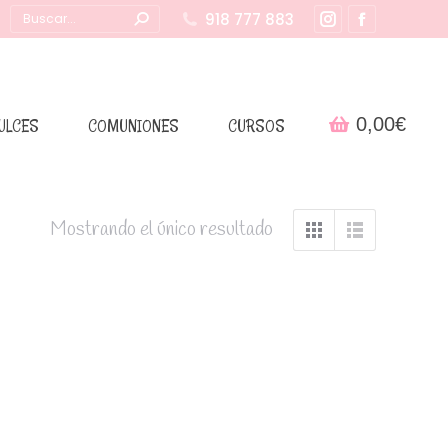
Buscar:
918 777 883
Instagram
Facebook
page
page
opens
opens
in
in
0,00
€
ULCES
COMUNIONES
CURSOS
new
new
window
window
Mostrando el único resultado