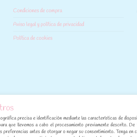
Condiciones de compra
Aviso legal y política de privacidad
Política de cookies
tros
[sibwp_form id=1]
gráfica precisa e identificación mediante las características de disposi
para que llevemos a cabo el procesamiento previamente descrito. De
sus preferencias antes de otorgar o negar su consentimiento. Tenga en 