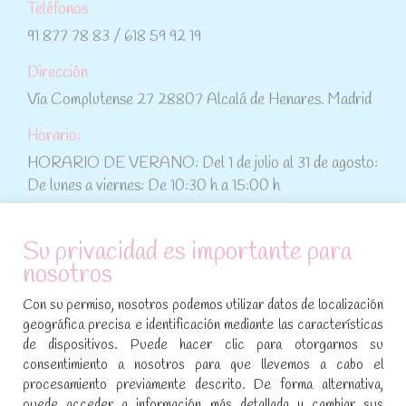
Teléfonos
91 877 78 83 / 618 59 92 19
Dirección
Vía Complutense 27 28807 Alcalá de Henares. Madrid
Horario:
HORARIO DE VERANO: Del 1 de julio al 31 de agosto:
De lunes a viernes: De 10:30 h a 15:00 h
ATENCIÓN AL CLIENTE
Su privacidad es importante para
nosotros
Condiciones de compra
Con su permiso, nosotros podemos utilizar datos de localización
Aviso legal y política de privacidad
geográfica precisa e identificación mediante las características
de dispositivos. Puede hacer clic para otorgarnos su
Política de cookies
consentimiento a nosotros para que llevemos a cabo el
procesamiento previamente descrito. De forma alternativa,
SÍGUENOS EN REDES SOCIALES
puede acceder a información más detallada y cambiar sus