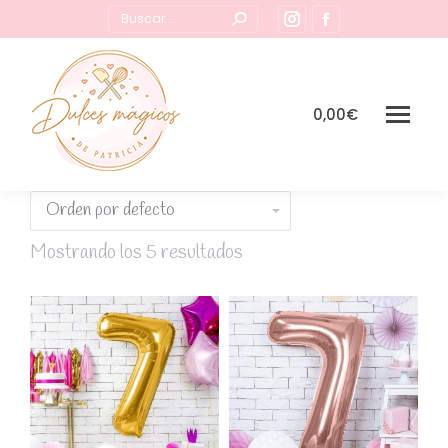
Buscar:
Instagram
Facebook
page
page
opens
opens
in
in
0,00
€
new
new
window
window
Mostrando los 5 resultados