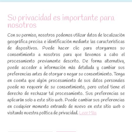
ATENCIÓN AL CLIENTE
Su privacidad es importante para
nosotros
Condiciones de compra
Con su permiso, nosotros podemos utilizar datos de localización
Aviso legal y política de privacidad
geográfica precisa e identificación mediante las características
de dispositivos. Puede hacer clic para otorgarnos su
Política de cookies
consentimiento a nosotros para que llevemos a cabo el
procesamiento previamente descrito. De forma alternativa,
SÍGUENOS EN REDES SOCIALES
puede acceder a información más detallada y cambiar sus
preferencias antes de otorgar o negar su consentimiento. Tenga
Encuéntranos en:
en cuenta que algún procesamiento de sus datos personales
Facebook
YouTube
Instagram
puede no requerir de su consentimiento, pero usted tiene el
page
page
page
derecho de rechazar tal procesamiento. Sus preferencias se
No te pierdas las promociones y novedades, suscríbete a
opens
opens
opens
aplicarán solo a este sitio web. Puede cambiar sus preferencias
nuestra newsletter
:
in
in
in
en cualquier momento entrando de nuevo en este sitio web o
visitando nuestra política de privacidad.
Leer Más
new
new
new
window
window
window
[sibwp_form id=1]