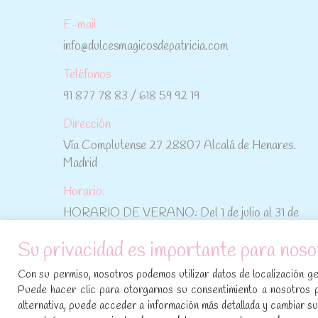
E-mail
info@dulcesmagicosdepatricia.com
Teléfonos
91 877 78 83 / 618 59 92 19
Dirección
Vía Complutense 27 28807 Alcalá de Henares.
Madrid
Horario:
HORARIO DE VERANO: Del 1 de julio al 31 de
agosto: De lunes a viernes: De 10:30 h a 15:00 h
Su privacidad es importante para noso
No te pierdas las promociones y novedades,
Con su permiso, nosotros podemos utilizar datos de localización geo
suscríbete a nuestra newsletter
:
Puede hacer clic para otorgarnos su consentimiento a nosotros 
alternativa, puede acceder a información más detallada y cambiar 