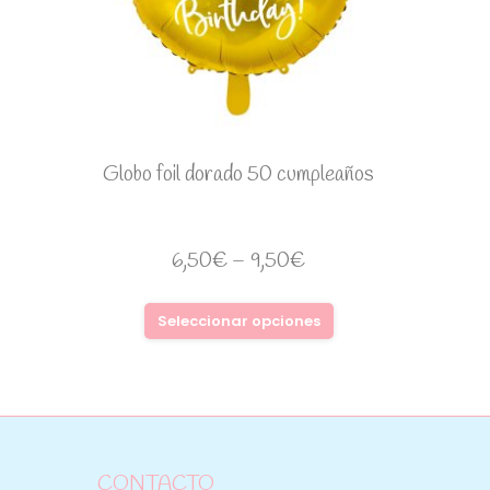
Globo foil dorado 50 cumpleaños
6,50
€
–
9,50
€
Seleccionar opciones
CONTACTO