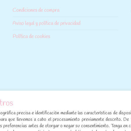
Condiciones de compra
Aviso legal y política de privacidad
Política de cookies
tros
[sibwp_form id=1]
gráfica precisa e identificación mediante las características de disposi
para que llevemos a cabo el procesamiento previamente descrito. De
sus preferencias antes de otorgar o negar su consentimiento. Tenga en 