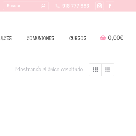
Buscar:
918 777 883
Instagram
Facebook
page
page
opens
opens
in
in
0,00
€
ULCES
COMUNIONES
CURSOS
new
new
window
window
Mostrando el único resultado