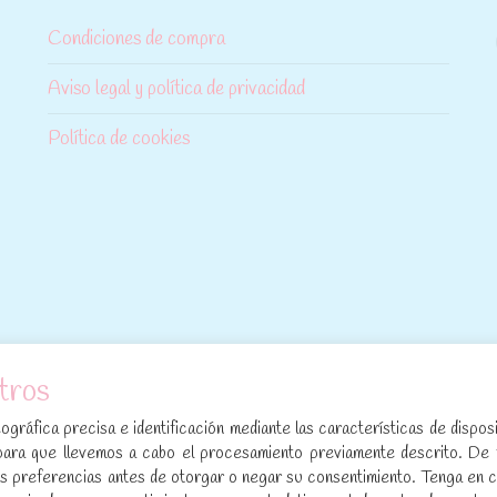
Condiciones de compra
Aviso legal y política de privacidad
Política de cookies
tros
[sibwp_form id=1]
gráfica precisa e identificación mediante las características de disposi
para que llevemos a cabo el procesamiento previamente descrito. De
sus preferencias antes de otorgar o negar su consentimiento. Tenga en 