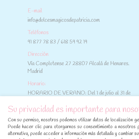
E-mail
info@dulcesmagicosdepatricia.com
Teléfonos
91 877 78 83 / 618 59 92 19
Dirección
Vía Complutense 27 28807 Alcalá de Henares.
Madrid
Horario:
HORARIO DE VERANO: Del 1 de julio al 31 de
agosto: De lunes a viernes: De 10:30 h a 15:00 h
Su privacidad es importante para noso
No te pierdas las promociones y novedades,
Con su permiso, nosotros podemos utilizar datos de localización geo
suscríbete a nuestra newsletter
:
Puede hacer clic para otorgarnos su consentimiento a nosotros 
alternativa, puede acceder a información más detallada y cambiar 