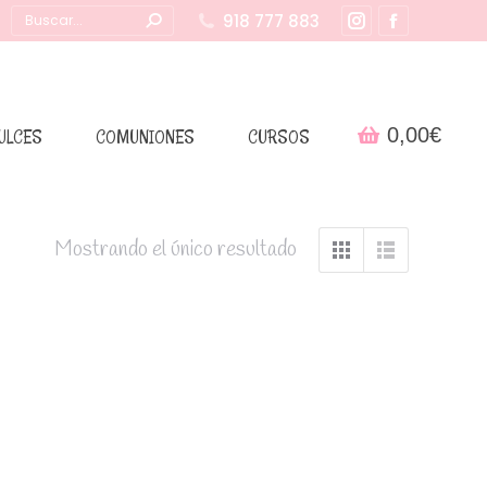
Buscar:
918 777 883
Instagram
Facebook
page
page
opens
opens
in
in
0,00
€
ULCES
COMUNIONES
CURSOS
new
new
window
window
Mostrando el único resultado