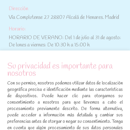
Dirección
Vía Complutense 27 28807 Alcalá de Henares. Madrid
Horario:
HORARIO DE VERANO: Del 1 de julio al 31 de agosto:
De lunes a viernes: De 10:30 h a 15:00 h
ATENCIÓN AL CLIENTE
Su privacidad es importante para
nosotros
Condiciones de compra
Con su permiso, nosotros podemos utilizar datos de localización
Aviso legal y política de privacidad
geográfica precisa e identificación mediante las características
de dispositivos. Puede hacer clic para otorgarnos su
Política de cookies
consentimiento a nosotros para que llevemos a cabo el
procesamiento previamente descrito. De forma alternativa,
SÍGUENOS EN REDES SOCIALES
puede acceder a información más detallada y cambiar sus
preferencias antes de otorgar o negar su consentimiento. Tenga
Encuéntranos en:
en cuenta que algún procesamiento de sus datos personales