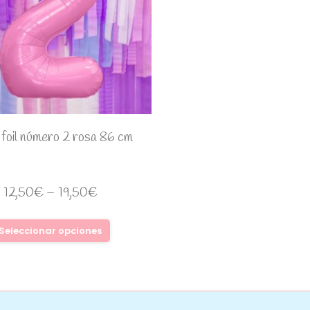
 foil número 2 rosa 86 cm
12,50
€
–
19,50
€
Seleccionar opciones