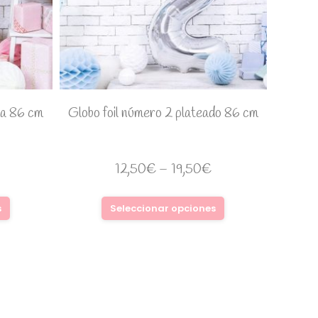
sa 86 cm
Globo foil número 2 plateado 86 cm
12,50
€
–
19,50
€
s
Seleccionar opciones