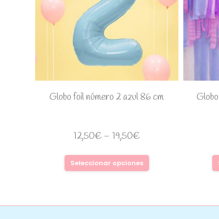
Globo foil número 2 azul 86 cm
Globo
12,50
€
–
19,50
€
Seleccionar opciones