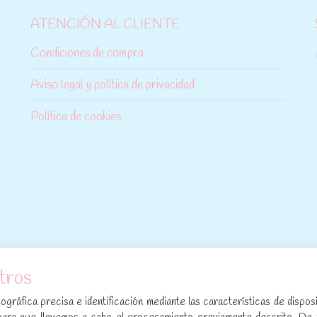
ATENCIÓN AL CLIENTE
Condiciones de compra
Aviso legal y política de privacidad
Política de cookies
tros
[sibwp_form id=1]
gráfica precisa e identificación mediante las características de disposi