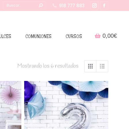
Buscar:
918 777 883
Instagram
Facebook
page
page
opens
opens
in
in
0,00
€
ULCES
COMUNIONES
CURSOS
new
new
window
window
Mostrando los 6 resultados