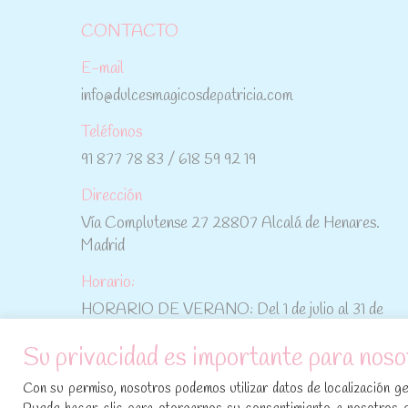
CONTACTO
E-mail
info@dulcesmagicosdepatricia.com
Teléfonos
91 877 78 83 / 618 59 92 19
Dirección
Vía Complutense 27 28807 Alcalá de Henares.
Madrid
Horario:
HORARIO DE VERANO: Del 1 de julio al 31 de
agosto: De lunes a viernes: De 10:30 h a 15:00 h
Su privacidad es importante para noso
No te pierdas las promociones y novedades,
Con su permiso, nosotros podemos utilizar datos de localización geo
suscríbete a nuestra newsletter
: