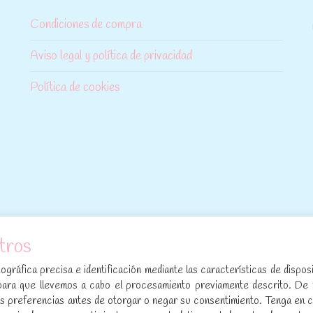
Condiciones de compra
Aviso legal y política de privacidad
Política de cookies
tros
[sibwp_form id=1]
gráfica precisa e identificación mediante las características de disposi
para que llevemos a cabo el procesamiento previamente descrito. De
sus preferencias antes de otorgar o negar su consentimiento. Tenga en 