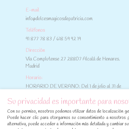
E-mail
info@dulcesmagicosdepatricia.com
Teléfonos
91 877 78 83 / 618 59 92 19
Dirección
Vía Complutense 27 28807 Alcalá de Henares.
Madrid
Horario:
HORARIO DE VERANO: Del 1 de julio al 31 de
agosto: De lunes a viernes: De 10:30 h a 15:00 h
Su privacidad es importante para noso
No te pierdas las promociones y novedades,
Con su permiso, nosotros podemos utilizar datos de localización geo
suscríbete a nuestra newsletter
:
Puede hacer clic para otorgarnos su consentimiento a nosotros 
alternativa, puede acceder a información más detallada y cambiar 