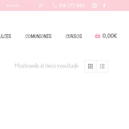
Buscar:
918 777 883
Instagram
Facebook
page
page
opens
opens
in
in
0,00
€
ULCES
COMUNIONES
CURSOS
new
new
window
window
Mostrando el único resultado