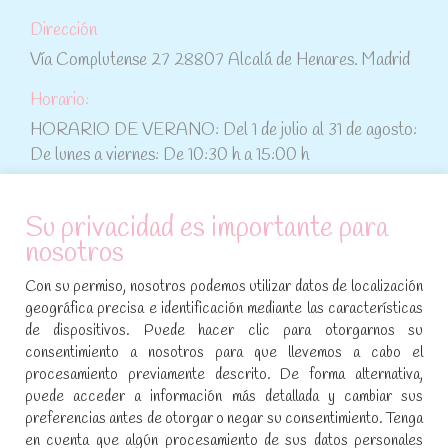
Dirección
Vía Complutense 27 28807 Alcalá de Henares. Madrid
Horario:
HORARIO DE VERANO: Del 1 de julio al 31 de agosto:
De lunes a viernes: De 10:30 h a 15:00 h
ATENCIÓN AL CLIENTE
Su privacidad es importante para
nosotros
Condiciones de compra
Con su permiso, nosotros podemos utilizar datos de localización
Aviso legal y política de privacidad
geográfica precisa e identificación mediante las características
de dispositivos. Puede hacer clic para otorgarnos su
Política de cookies
consentimiento a nosotros para que llevemos a cabo el
procesamiento previamente descrito. De forma alternativa,
SÍGUENOS EN REDES SOCIALES
puede acceder a información más detallada y cambiar sus
preferencias antes de otorgar o negar su consentimiento. Tenga
Encuéntranos en:
en cuenta que algún procesamiento de sus datos personales