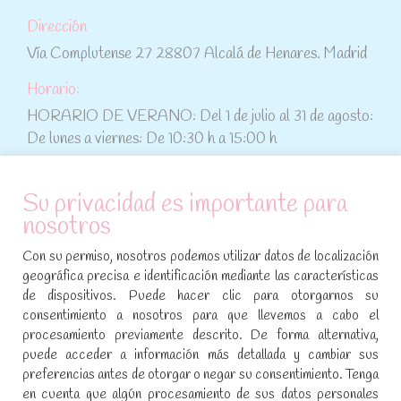
Dirección
Vía Complutense 27 28807 Alcalá de Henares. Madrid
Horario:
HORARIO DE VERANO: Del 1 de julio al 31 de agosto:
De lunes a viernes: De 10:30 h a 15:00 h
ATENCIÓN AL CLIENTE
Su privacidad es importante para
nosotros
Condiciones de compra
Con su permiso, nosotros podemos utilizar datos de localización
Aviso legal y política de privacidad
geográfica precisa e identificación mediante las características
de dispositivos. Puede hacer clic para otorgarnos su
Política de cookies
consentimiento a nosotros para que llevemos a cabo el
procesamiento previamente descrito. De forma alternativa,
SÍGUENOS EN REDES SOCIALES
puede acceder a información más detallada y cambiar sus
preferencias antes de otorgar o negar su consentimiento. Tenga
Encuéntranos en:
en cuenta que algún procesamiento de sus datos personales