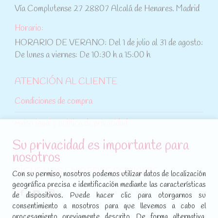
Vía Complutense 27 28807 Alcalá de Henares. Madrid
Horario:
HORARIO DE VERANO: Del 1 de julio al 31 de agosto:
De lunes a viernes: De 10:30 h a 15:00 h
ATENCIÓN AL CLIENTE
Condiciones de compra
Aviso legal y política de privacidad
Su privacidad es importante para
Política de cookies
nosotros
SÍGUENOS EN REDES SOCIALES
Con su permiso, nosotros podemos utilizar datos de localización
geográfica precisa e identificación mediante las características
Encuéntranos en:
de dispositivos. Puede hacer clic para otorgarnos su
Facebook
YouTube
Instagram
consentimiento a nosotros para que llevemos a cabo el
page
page
page
procesamiento previamente descrito. De forma alternativa,