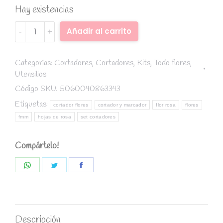
Hay existencias
Set
Alternative:
Añadir al carrito
cortadores
petálos
de
Categorías:
Cortadores
,
Cortadores
,
Kits
,
Todo flores
,
Utensilios
rosa
grande-
Código SKU:
5060040863343
FMM
Etiquetas:
cortador flores
cortador y marcador
flor rosa
flores
quantity
fmm
hojas de rosa
set cortadores
Compártelo!
Share
Share
Share
on
on
on
WhatsApp
Twitter
Facebook
Descripción