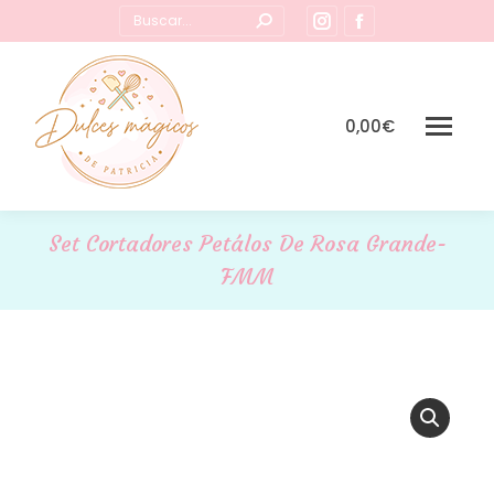
Buscar:
Instagram
Facebook
page
page
opens
opens
in
in
0,00
€
new
new
window
window
Set Cortadores Petálos De Rosa Grande-
FMM