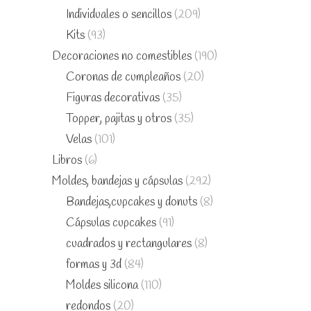
Individuales o sencillos
(209)
Kits
(93)
Decoraciones no comestibles
(190)
Coronas de cumpleaños
(20)
Figuras decorativas
(35)
Topper, pajitas y otros
(35)
Velas
(101)
Libros
(6)
Moldes, bandejas y cápsulas
(292)
Bandejas,cupcakes y donuts
(8)
Cápsulas cupcakes
(91)
cuadrados y rectangulares
(8)
formas y 3d
(84)
Moldes silicona
(110)
redondos
(20)