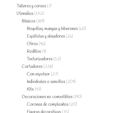
Talleres y cursos
(7)
Utensilios
(1312)
Básicos
(189)
Boquillas, mangas y biberones
(60)
Espátulas y alisadores
(26)
Otros
(46)
Rodillos
(9)
Texturizadores
(52)
Cortadores
(328)
Con expulsor
(27)
Individuales o sencillos
(209)
Kits
(93)
Decoraciones no comestibles
(190)
Coronas de cumpleaños
(20)
Figuras decorativas
(35)