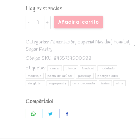
Hay existencias
Fondant
Alternative:
Añadir al carrito
Blanco
1
Kg.-
Categorías:
Alimentación
,
Especial Navidad
,
Fondant
,
Sugar Pastry
SugarPastry
quantity
Código SKU:
8435734500588
Etiquetas:
azúcar
blanco
fondant
modelado
modelaje
pasta de azúcar
pastillaje
pastrycolours
sin gluten
sugarpastry
tarta decorada
tartas
white
Compártelo!
Share
Share
Share
on
on
on
WhatsApp
Twitter
Facebook