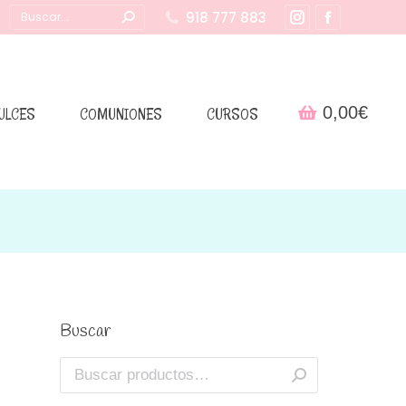
Buscar:
918 777 883
Instagram
Facebook
page
page
opens
opens
in
in
0,00
€
ULCES
COMUNIONES
CURSOS
new
new
window
window
Buscar