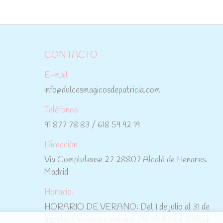
CONTACTO
E-mail
info@dulcesmagicosdepatricia.com
Teléfonos
91 877 78 83 / 618 59 92 19
Dirección
Vía Complutense 27 28807 Alcalá de Henares.
Madrid
Horario:
HORARIO DE VERANO: Del 1 de julio al 31 de
agosto: De lunes a viernes: De 10:30 h a 15:00 h