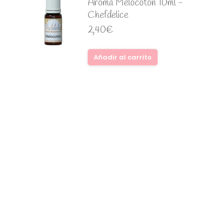
Aroma Melocotón 10ml -
Chefdelice
2,40
€
Añadir al carrito