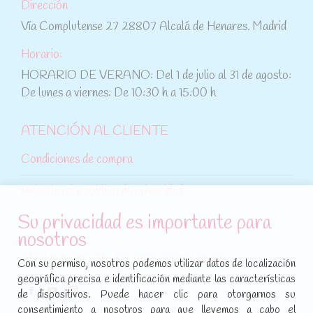
Dirección
Vía Complutense 27 28807 Alcalá de Henares. Madrid
Horario:
HORARIO DE VERANO: Del 1 de julio al 31 de agosto:
De lunes a viernes: De 10:30 h a 15:00 h
ATENCIÓN AL CLIENTE
Condiciones de compra
Aviso legal y política de privacidad
Su privacidad es importante para
Política de cookies
nosotros
SÍGUENOS EN REDES SOCIALES
Con su permiso, nosotros podemos utilizar datos de localización
geográfica precisa e identificación mediante las características
Encuéntranos en:
de dispositivos. Puede hacer clic para otorgarnos su
Facebook
YouTube
Instagram
consentimiento a nosotros para que llevemos a cabo el