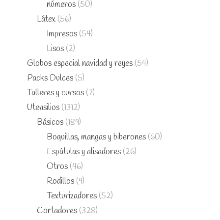
números
(50)
Látex
(56)
Impresos
(54)
Lisos
(2)
Globos especial navidad y reyes
(54)
Packs Dulces
(5)
Talleres y cursos
(7)
Utensilios
(1312)
Básicos
(189)
Boquillas, mangas y biberones
(60)
Espátulas y alisadores
(26)
Otros
(46)
Rodillos
(9)
Texturizadores
(52)
Cortadores
(328)