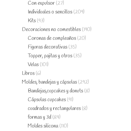
Con expulsor
(27)
Individuales o sencillos
(209)
Kits
(93)
Decoraciones no comestibles
(190)
Coronas de cumpleaños
(20)
Figuras decorativas
(35)
Topper, pajitas y otros
(35)
Velas
(101)
Libros
(6)
Moldes, bandejas y cápsulas
(292)
Bandejas,cupcakes y donuts
(8)
Cápsulas cupcakes
(91)
cuadrados y rectangulares
(8)
formas y 3d
(84)
Moldes silicona
(110)