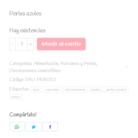
Perlas azules
Hay existencias
Perlas
Alternative:
Añadir al carrito
azules
4-
6
Categorías:
Alimentación
,
Azúcares y Perlas
,
Decoraciones comestibles
mm
quantity
Código SKU:
PER002
Etiquetas:
azul
cupcakes
decoraciones
perlas
perlas azules
tartas
Compártelo!
Share
Share
Share
on
on
on