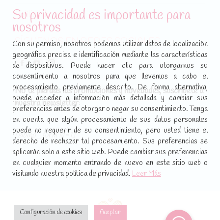
Su privacidad es importante para
Política de cookies
nosotros
SÍGUENOS EN REDES SOCIALES
Con su permiso, nosotros podemos utilizar datos de localización
geográfica precisa e identificación mediante las características
Encuéntranos en:
de dispositivos. Puede hacer clic para otorgarnos su
Facebook
YouTube
Instagram
consentimiento a nosotros para que llevemos a cabo el
page
page
page
procesamiento previamente descrito. De forma alternativa,
No te pierdas las promociones y novedades, suscríbete a
opens
opens
opens
puede acceder a información más detallada y cambiar sus
nuestra newsletter
:
in
in
in
preferencias antes de otorgar o negar su consentimiento. Tenga
new
new
new
en cuenta que algún procesamiento de sus datos personales
puede no requerir de su consentimiento, pero usted tiene el
window
window
window
[sibwp_form id=1]
derecho de rechazar tal procesamiento. Sus preferencias se
aplicarán solo a este sitio web. Puede cambiar sus preferencias
en cualquier momento entrando de nuevo en este sitio web o
visitando nuestra política de privacidad.
Leer Más
Configuración de cookies
Aceptar