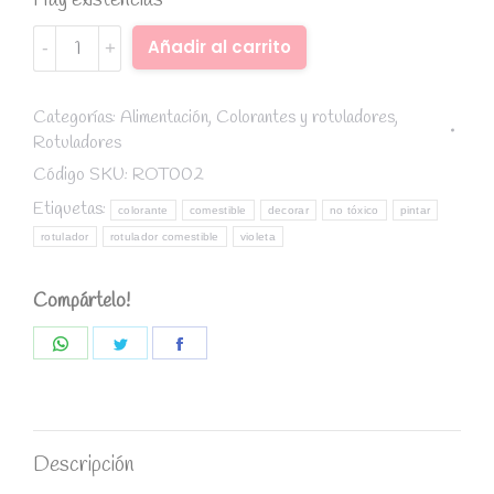
Hay existencias
Rotulador
Alternative:
Añadir al carrito
comestible
punta
fina
Categorías:
Alimentación
,
Colorantes y rotuladores
,
Rotuladores
Violeta
quantity
Código SKU:
ROT002
Etiquetas:
colorante
comestible
decorar
no tóxico
pintar
rotulador
rotulador comestible
violeta
Compártelo!
Share
Share
Share
on
on
on
WhatsApp
Twitter
Facebook
Descripción