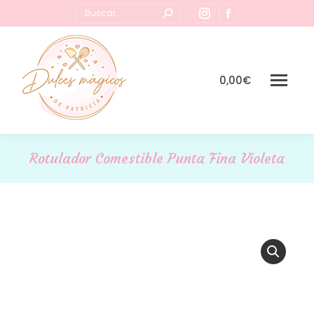
Buscar:
Instagram
Facebook
page
page
opens
opens
in
in
0,00
€
new
new
window
window
Rotulador Comestible Punta Fina Violeta