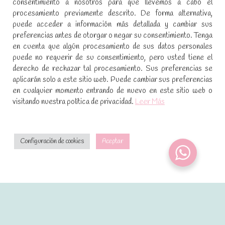
consentimiento a nosotros para que llevemos a cabo el
procesamiento previamente descrito. De forma alternativa,
SÍGUENOS EN REDES SOCIALES
puede acceder a información más detallada y cambiar sus
preferencias antes de otorgar o negar su consentimiento. Tenga
Encuéntranos en:
en cuenta que algún procesamiento de sus datos personales
Facebook
YouTube
Instagram
puede no requerir de su consentimiento, pero usted tiene el
page
page
page
derecho de rechazar tal procesamiento. Sus preferencias se
No te pierdas las promociones y novedades, suscríbete a
opens
opens
opens
aplicarán solo a este sitio web. Puede cambiar sus preferencias
nuestra newsletter
:
in
in
in
en cualquier momento entrando de nuevo en este sitio web o
visitando nuestra política de privacidad.
Leer Más
new
new
new
window
window
window
[sibwp_form id=1]
Configuración de cookies
Aceptar
2021 · Dulces mágicos de Patricia · Desarrollado por