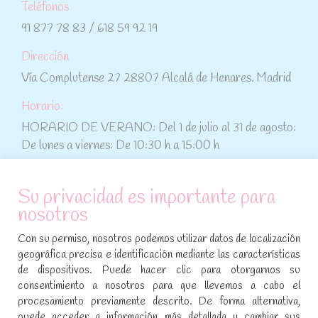
Teléfonos
91 877 78 83 / 618 59 92 19
Dirección
Vía Complutense 27 28807 Alcalá de Henares. Madrid
Horario:
HORARIO DE VERANO: Del 1 de julio al 31 de agosto:
De lunes a viernes: De 10:30 h a 15:00 h
ATENCIÓN AL CLIENTE
Su privacidad es importante para
nosotros
Condiciones de compra
Con su permiso, nosotros podemos utilizar datos de localización
Aviso legal y política de privacidad
geográfica precisa e identificación mediante las características
de dispositivos. Puede hacer clic para otorgarnos su
Política de cookies
consentimiento a nosotros para que llevemos a cabo el
procesamiento previamente descrito. De forma alternativa,
SÍGUENOS EN REDES SOCIALES
puede acceder a información más detallada y cambiar sus