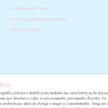
Condiciones de compra
Aviso legal y política de privacidad
Política de cookies
tros
[sibwp_form id=1]
gráfica precisa e identificación mediante las características de disposi
para que llevemos a cabo el procesamiento previamente descrito. De
sus preferencias antes de otorgar o negar su consentimiento. Tenga en 