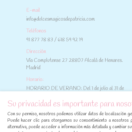
E-mail
info@dulcesmagicosdepatricia.com
Teléfonos
91 877 78 83 / 618 59 92 19
Dirección
Vía Complutense 27 28807 Alcalá de Henares.
Madrid
Horario:
HORARIO DE VERANO: Del 1 de julio al 31 de
agosto: De lunes a viernes: De 10:30 h a 15:00 h
Su privacidad es importante para noso
No te pierdas las promociones y novedades,
Con su permiso, nosotros podemos utilizar datos de localización geo
suscríbete a nuestra newsletter
:
Puede hacer clic para otorgarnos su consentimiento a nosotros 
alternativa, puede acceder a información más detallada y cambiar 