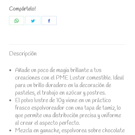
-
Compártelo!
PME
quantity
Share
Share
Share
on
on
on
WhatsApp
Twitter
Facebook
Descripción
Añade un poco de magia brillante a tus
creaciones con el PME Luster comestible. Ideal
para un brillo duradero en la decoración de
pasteles, el trabajo en azúcar y postres.
El polvo lustre de 10g viene en un práctico
frasco espolvoreador con una tapa de tamiz, lo
que permite una distribución precisa y uniforme
al crear el aspecto perfecto.
Mezcla en ganache, espolvorea sobre chocolate