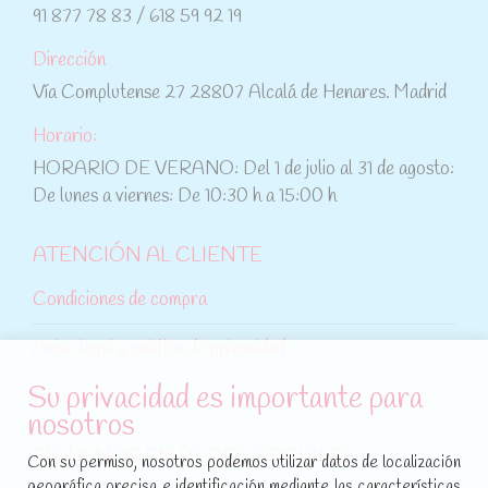
91 877 78 83 / 618 59 92 19
Dirección
Vía Complutense 27 28807 Alcalá de Henares. Madrid
Horario:
HORARIO DE VERANO: Del 1 de julio al 31 de agosto:
De lunes a viernes: De 10:30 h a 15:00 h
ATENCIÓN AL CLIENTE
Condiciones de compra
Aviso legal y política de privacidad
Su privacidad es importante para
Política de cookies
nosotros
SÍGUENOS EN REDES SOCIALES
Con su permiso, nosotros podemos utilizar datos de localización
geográfica precisa e identificación mediante las características