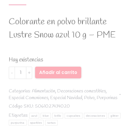
Colorante en polvo brillante
Lustre Snow azul 10 g – PME
Hay existencias
Colorante
Alternative:
Añadir al carrito
en
polvo
brillante
Categorías:
Alimentación
,
Decoraciones comestibles
,
Especial Comuniones
,
Especial Navidad
,
Polvo
,
Purpurinas
Lustre
Snow
Código SKU:
5061027434020
azul
Etiquetas:
azul
blue
brillo
cupcakes
decoraciones
glitter
10
purpurina
sparkles
tartas
g