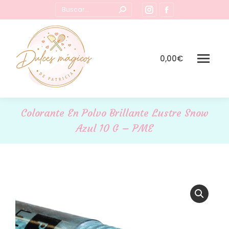
Buscar:
Instagram
Facebook
page
page
opens
opens
in
in
0,00
€
new
new
window
window
Colorante En Polvo Brillante Lustre Snow
Azul 10 G – PME