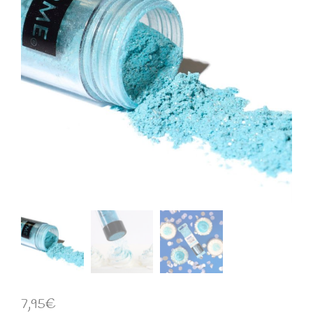
7,95
€