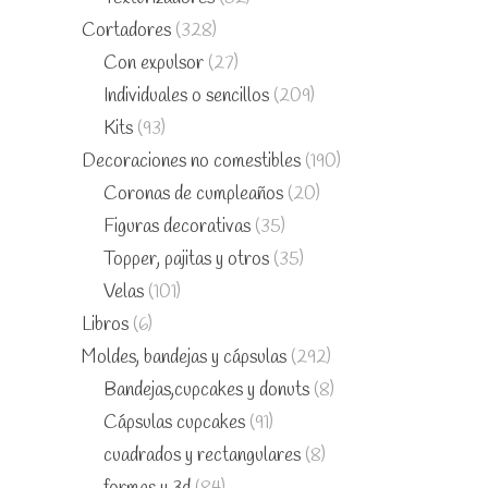
Cortadores
(328)
Con expulsor
(27)
Individuales o sencillos
(209)
Kits
(93)
Decoraciones no comestibles
(190)
Coronas de cumpleaños
(20)
Figuras decorativas
(35)
Topper, pajitas y otros
(35)
Velas
(101)
Libros
(6)
Moldes, bandejas y cápsulas
(292)
Bandejas,cupcakes y donuts
(8)
Cápsulas cupcakes
(91)
cuadrados y rectangulares
(8)